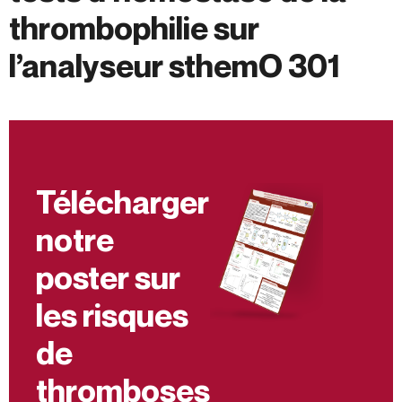
thrombophilie sur
l’analyseur sthemO 301
Télécharger
notre
poster sur
les risques
de
thromboses